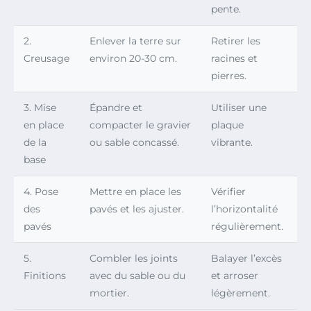
pente.
2.
Enlever la terre sur
Retirer les
Creusage
environ 20-30 cm.
racines et
pierres.
3. Mise
Épandre et
Utiliser une
en place
compacter le gravier
plaque
de la
ou sable concassé.
vibrante.
base
4. Pose
Mettre en place les
Vérifier
des
pavés et les ajuster.
l’horizontalité
pavés
régulièrement.
5.
Combler les joints
Balayer l’excès
Finitions
avec du sable ou du
et arroser
mortier.
légèrement.