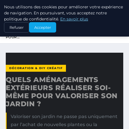
Nous utilisons des cookies pour améliorer votre expérience
JARDINOTOP
de navigation. En poursuivant, vous acceptez notre
politique de confidentialité.
En savoir plus
ACCUEIL
DÉCORATION & DIY CRÉATIF
Refuser
Accepter
QUELS AMÉNAGEMENTS EXTÉRIEURS RÉALISER SOI-MÊME
POUR…
DÉCORATION & DIY CRÉATIF
QUELS AMÉNAGEMENTS
EXTÉRIEURS RÉALISER SOI-
MÊME POUR VALORISER SON
JARDIN ?
Valoriser son jardin ne passe pas uniquement
par l’achat de nouvelles plantes ou la