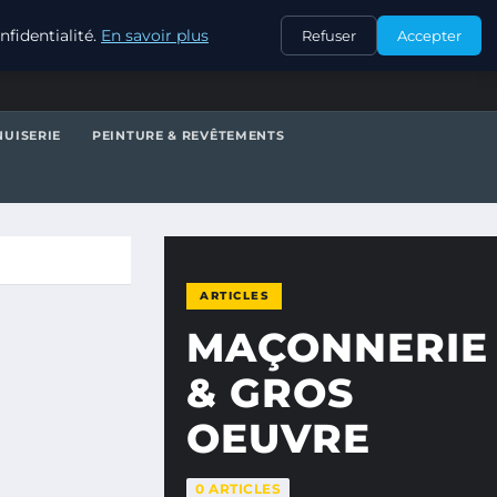
CONTACT
fidentialité.
En savoir plus
Refuser
Accepter
UISERIE
PEINTURE & REVÊTEMENTS
ARTICLES
MAÇONNERIE
& GROS
OEUVRE
0 ARTICLES