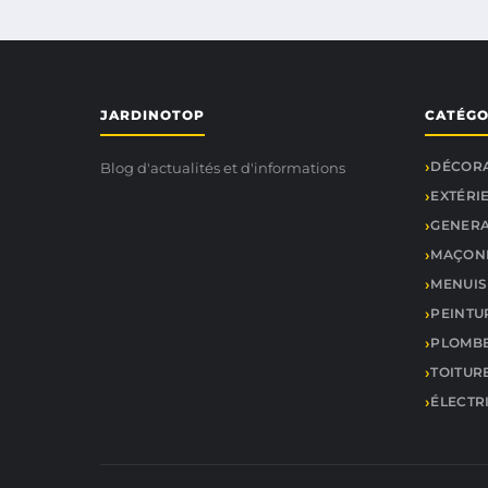
JARDINOTOP
CATÉGO
DÉCORA
Blog d'actualités et d'informations
EXTÉRI
GENER
MAÇONN
MENUIS
PEINTU
PLOMBE
TOITURE
ÉLECTR