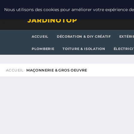
JEUDI 6 AOÛT 2026
Nous utilisons des cookies pour améliorer votre expérience de 
JARDINOTOP
ACCUEIL
DÉCORATION & DIY CRÉATIF
EXTÉRI
PLOMBERIE
TOITURE & ISOLATION
ÉLECTRICI
ACCUEIL
MAÇONNERIE & GROS OEUVRE