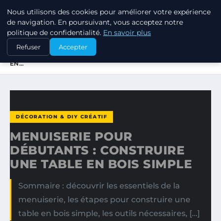
Nous utilisons des cookies pour améliorer votre expérience
JARDINOTOP
de navigation. En poursuivant, vous acceptez notre
politique de confidentialité.
En savoir plus
ACCUEIL
DÉCORATION & DIY CRÉATIF
Refuser
Accepter
MENUISERIE POUR DÉBUTANTS : CONSTRUIRE UNE TABLE
EN…
DÉCORATION & DIY CRÉATIF
MENUISERIE POUR
DÉBUTANTS : CONSTRUIRE
UNE TABLE EN BOIS SIMPLE
Sommaire : découvrir les essentiels de la
menuiserie, les étapes pour construire une
table en bois simple, les outils nécessaires, […]