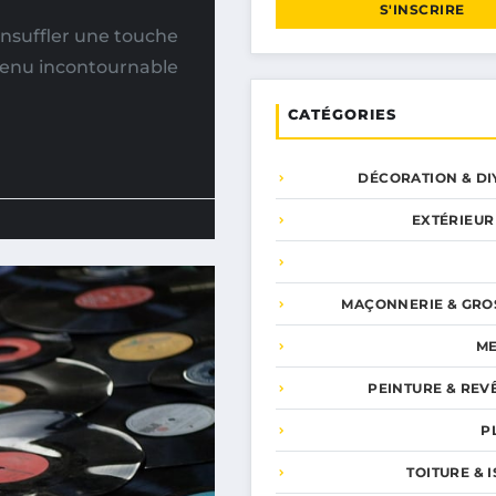
S'INSCRIRE
nsuffler une touche
venu incontournable
CATÉGORIES
DÉCORATION & DI
EXTÉRIEUR
MAÇONNERIE & GRO
ME
PEINTURE & REV
P
TOITURE & 