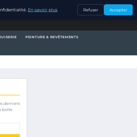
CONTACT
fidentialité.
En savoir plus
Refuser
Accepter
UISERIE
PEINTURE & REVÊTEMENTS
os derniers
e boîte