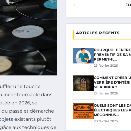
ÉL
ARTICLES RÉCENTS
POURQUOI L’ENTRE
PRÉVENTIF DE SA 
PERMET-IL…
26 février 2026
COMMENT CRÉER 
VERRIÈRE D’INTÉR
uffler une touche
SE RUINER ?
24 février 2026
nu incontournable dans
citée en 2026, se
QUELS SONT LES 
ÉLECTRIQUES LES 
ct du passé et démarche
MÉCONNUS…
objets
existants plutôt
20 février 2026
 grâce aux techniques de