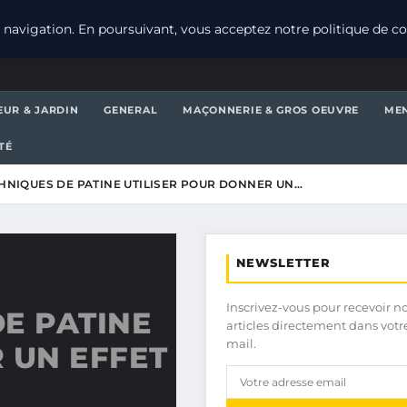
navigation. En poursuivant, vous acceptez notre politique de con
EUR & JARDIN
GENERAL
MAÇONNERIE & GROS OEUVRE
MEN
TÉ
HNIQUES DE PATINE UTILISER POUR DONNER UN…
NEWSLETTER
Inscrivez-vous pour recevoir n
E PATINE
articles directement dans votr
mail.
 UN EFFET