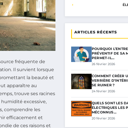
ÉL
ARTICLES RÉCENTS
POURQUOI L’ENTRE
PRÉVENTIF DE SA 
PERMET-IL…
source fréquente de
26 février 2026
tion. Il survient lorsque
COMMENT CRÉER 
promettant la beauté et
VERRIÈRE D’INTÉR
SE RUINER ?
eut apparaître au
24 février 2026
mps, trouve ses racines
e humidité excessive,
QUELS SONT LES 
ÉLECTRIQUES LES 
ts, comprendre les
MÉCONNUS…
nir efficacement et
20 février 2026
ondie de ces raisons et