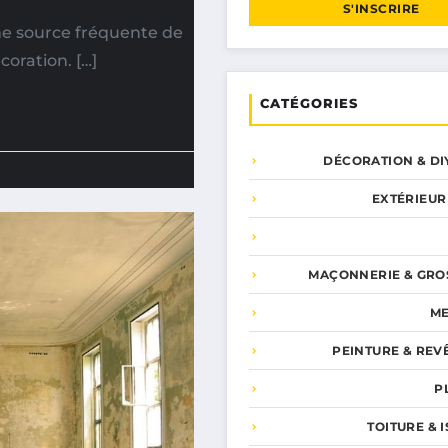
S'INSCRIRE
ne source fréquente de
coration. […]
CATÉGORIES
DÉCORATION & DI
EXTÉRIEUR
MAÇONNERIE & GRO
ME
PEINTURE & REV
P
TOITURE & 