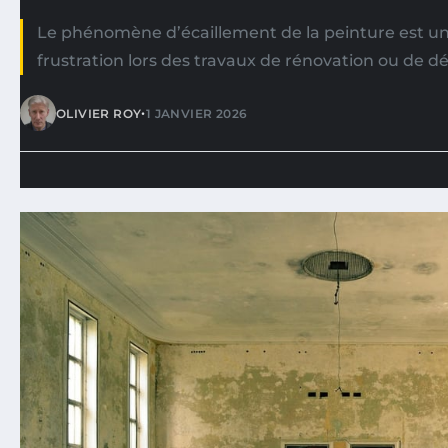
Le phénomène d’écaillement de la peinture est u
frustration lors des travaux de rénovation ou de dé
•
OLIVIER ROY
1 JANVIER 2026