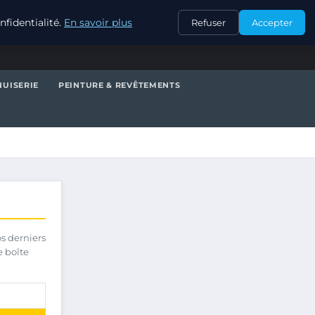
CONTACT
fidentialité.
En savoir plus
Refuser
Accepter
UISERIE
PEINTURE & REVÊTEMENTS
os derniers
e boîte