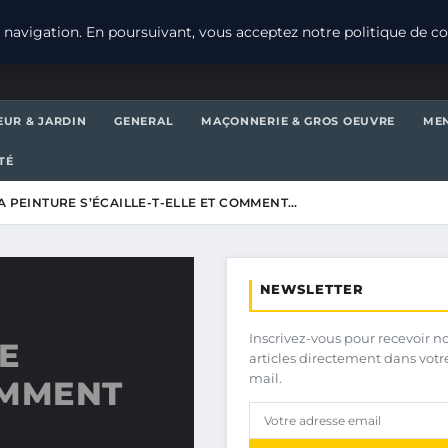
navigation. En poursuivant, vous acceptez notre politique de con
EUR & JARDIN
GENERAL
MAÇONNERIE & GROS OEUVRE
MEN
TÉ
 PEINTURE S’ÉCAILLE-T-ELLE ET COMMENT…
NEWSLETTER
Inscrivez-vous pour recevoir n
E
articles directement dans votr
mail.
COMMENT