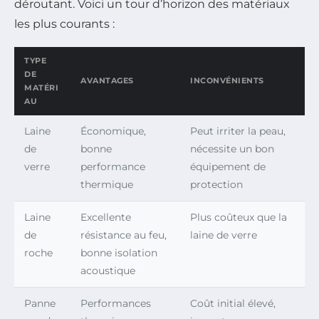
déroutant. Voici un tour d’horizon des matériaux
les plus courants :
TYPE
DE
AVANTAGES
INCONVÉNIENTS
MATÉRI
AU
Laine
Économique,
Peut irriter la peau,
de
bonne
nécessite un bon
verre
performance
équipement de
thermique
protection
Laine
Excellente
Plus coûteux que la
de
résistance au feu,
laine de verre
roche
bonne isolation
acoustique
Panne
Performances
Coût initial élevé,