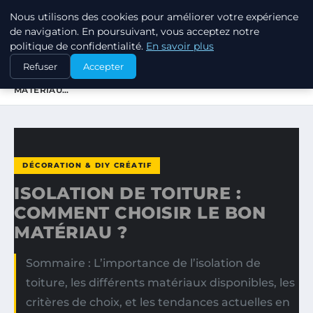
Nous utilisons des cookies pour améliorer votre expérience
JARDINOTOP
de navigation. En poursuivant, vous acceptez notre
politique de confidentialité.
En savoir plus
ACCUEIL
DÉCORATION & DIY CRÉATIF
Refuser
Accepter
ISOLATION DE TOITURE : COMMENT CHOISIR LE BON
MATÉRIAU…
DÉCORATION & DIY CRÉATIF
ISOLATION DE TOITURE :
COMMENT CHOISIR LE BON
MATÉRIAU ?
Sommaire : L’importance de l’isolation de
toiture, les différents matériaux disponibles, les
critères de choix, et les tendances actuelles en