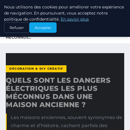
Nous utilisons des cookies pour améliorer votre expérience
JARDINOTOP
de navigation. En poursuivant, vous acceptez notre
politique de confidentialité.
En savoir plus
ACCUEIL
DÉCORATION & DIY CRÉATIF
Refuser
Accepter
QUELS SONT LES DANGERS ÉLECTRIQUES LES PLUS
MÉCONNUS…
DÉCORATION & DIY CRÉATIF
QUELS SONT LES DANGERS
ÉLECTRIQUES LES PLUS
MÉCONNUS DANS UNE
MAISON ANCIENNE ?
Les maisons anciennes, souvent synonymes de
charme et d’histoire, cachent parfois des