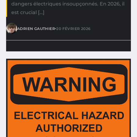
dangers électriques insoupçonnés. En 2026, il
est crucial […]
•
ADRIEN GAUTHIER
20 FÉVRIER 2026