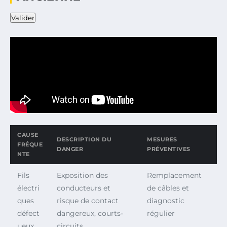
Valider
CAUSE
DESCRIPTION DU
MESURES
FRÉQUE
DANGER
PRÉVENTIVES
NTE
Fils
Exposition des
Remplacement
électri
conducteurs et
de câbles et
ques
risque de contact
diagnostic
défect
dangereux, courts-
régulier
ueux
circuits