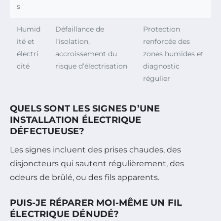
s
Humid
Défaillance de
Protection
ité et
l’isolation,
renforcée des
électri
accroissement du
zones humides et
cité
risque d’électrisation
diagnostic
régulier
QUELS SONT LES SIGNES D’UNE
INSTALLATION ÉLECTRIQUE
DÉFECTUEUSE?
Les signes incluent des prises chaudes, des
disjoncteurs qui sautent régulièrement, des
odeurs de brûlé, ou des fils apparents.
PUIS-JE RÉPARER MOI-MÊME UN FIL
ÉLECTRIQUE DÉNUDÉ?