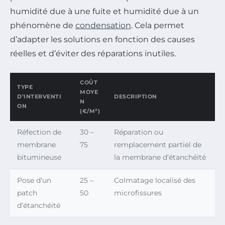
humidité due à une fuite et humidité due à un
phénomène de
condensation
. Cela permet
d’adapter les solutions en fonction des causes
réelles et d’éviter des réparations inutiles.
COÛT
TYPE
MOYE
D’INTERVENTI
DESCRIPTION
N
ON
(€/M²)
Réfection de
30 –
Réparation ou
membrane
75
remplacement partiel de
bitumineuse
la membrane d’étanchéité
Pose d’un
25 –
Colmatage localisé des
patch
50
microfissures
d’étanchéité