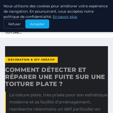
Nous utilisons des cookies pour améliorer votre expérience
JARDINOTOP
de navigation. En poursuivant, vous acceptez notre
politique de confidentialité.
En savoir plus
ACCUEIL
DÉCORATION & DIY CRÉATIF
Refuser
Accepter
COMMENT DÉTECTER ET RÉPARER UNE FUITE SUR UNE
TOITURE…
DÉCORATION & DIY CRÉATIF
COMMENT DÉTECTER ET
RÉPARER UNE FUITE SUR UNE
TOITURE PLATE ?
La toiture plate, très prisée pour son esthétique
moderne et sa facilité d’aménagement,
représente néanmoins un défi particulier en