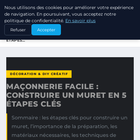
Nous utilisons des cookies pour améliorer votre expérience
JARDINOTOP
de navigation. En poursuivant, vous acceptez notre
politique de confidentialité.
En savoir plus
ACCUEIL
DÉCORATION & DIY CRÉATIF
Refuser
Accepter
MAÇONNERIE FACILE : CONSTRUIRE UN MURET EN 5
ÉTAPES…
DÉCORATION & DIY CRÉATIF
MAÇONNERIE FACILE :
CONSTRUIRE UN MURET EN 5
ÉTAPES CLÉS
Sommaire : les étapes clés pour construire un
muret, l’importance de la préparation, les
matériaux nécessaires, les techniques de