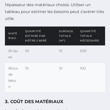
l’épaisseur des matériaux choisis. Utiliser un
tableau pour estimer les besoins peut s’avérer très
utile.
QUANTITÉ
SURFACE
QUANTITÉ
MATÉ
ESTIMÉE PAR
TOTALE
TOTALE
RIAU
MÈTRE CARRÉ
(M²)
NÉCESSAIRE
Briqu
50
10
500
es
Blocs
10
10
100
de
béto
n
3. COÛT DES MATÉRIAUX