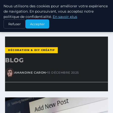
Nous utilisons des cookies pour améliorer votre expérience
JARDINOTOP
de navigation. En poursuivant, vous acceptez notre
politique de confidentialité.
En savoir plus
ACCUEIL
DÉCORATION & DIY CRÉATIF
BLOG
Refuser
Accepter
DÉCORATION & DIY CRÉATIF
BLOG
•
AMANDINE CARON
15 DÉCEMBRE 2025